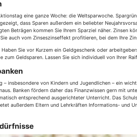
h
tionstag eine ganze Woche: die Weltsparwoche. Spargründe g
zeigt, dass Sparen außerdem ein beliebter Neujahrsvorsatz
legten Beträgen kommen Sie Ihrem Sparziel näher. Zinsen kö
e auch vom Zinseszinseffekt profitieren, bei dem Ihre Zins
. Haben Sie vor Kurzem ein Geldgeschenk oder arbeitgebe
e zum Geldsparen. Lassen Sie sich individuell von Ihrer Rai
nbanken
ung – insbesondere von Kindern und Jugendlichen – ein wich
aus. Banken fördern daher das Finanzwissen gern mit unte
tisch entsprechend ausgerichteter Unterricht. Das Schuls
ietet außerdem Eltern und Lehrkräften Informations- und Un
edürfnisse