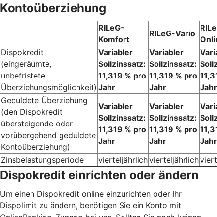
Kontoüberziehung
RILeG-
RIL
RILeG-Vario
Komfort
Onli
Dispokredit
Variabler
Variabler
Vari
(eingeräumte,
Sollzinssatz:
Sollzinssatz:
Soll
unbefristete
11,319 % pro
11,319 % pro
11,3
Überziehungsmöglichkeit)
Jahr
Jahr
Jahr
Geduldete Überziehung
Variabler
Variabler
Vari
(den Dispokredit
Sollzinssatz:
Sollzinssatz:
Soll
übersteigende oder
11,319 % pro
11,319 % pro
11,3
vorübergehend geduldete
Jahr
Jahr
Jahr
Kontoüberziehung)
Zinsbelastungsperiode
vierteljährlich
vierteljährlich
viert
Dispokredit einrichten oder ändern
Um einen Dispokredit online einzurichten oder Ihr
Dispolimit zu ändern, benötigen Sie ein Konto mit
OnlineBanking-Zugang bei uns. Sollten Sie noch keinen